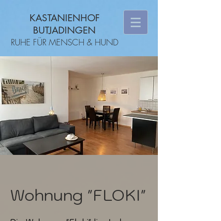
KASTANIENHOF
BUTJADINGEN
RUHE FÜR MENSCH & HUND
Wohnung "FLOKI"