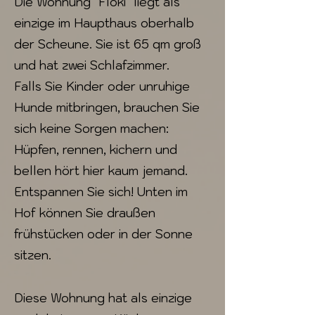
Die Wohnung "Floki" liegt als
einzige im Haupthaus oberhalb
der Scheune. Sie ist 65 qm groß
und hat zwei Schlafzimmer.
Falls Sie Kinder oder unruhige
Hunde mitbringen, brauchen Sie
sich keine Sorgen machen:
Hüpfen, rennen, kichern und
bellen hört hier kaum jemand.
Entspannen Sie sich! Unten im
Hof können Sie draußen
frühstücken oder in der Sonne
sitzen.
Diese Wohnung hat als einzige