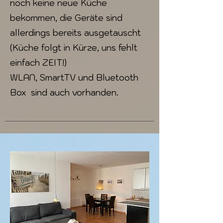
noch keine neue Küche
bekommen, die Geräte sind
allerdings bereits ausgetauscht
(Küche folgt in Kürze, uns fehlt
einfach ZEIT!)
WLAN, Smart
TV und Bluetooth
Box sind auch vorhanden.